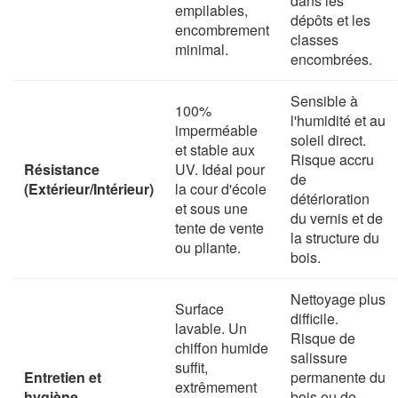
dans les
empilables,
dépôts et les
encombrement
classes
minimal.
encombrées.
Sensible à
100%
l'humidité et au
imperméable
soleil direct.
et stable aux
Risque accru
Résistance
UV. Idéal pour
de
(Extérieur/Intérieur)
la cour d'école
détérioration
et sous une
du vernis et de
tente de vente
la structure du
ou pliante.
bois.
Nettoyage plus
Surface
difficile.
lavable. Un
Risque de
chiffon humide
salissure
suffit,
Entretien et
permanente du
extrêmement
hygiène
bois ou de