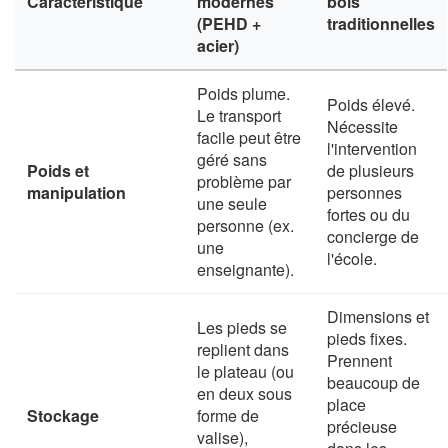
Caractéristique
modernes
bois
(PEHD +
traditionnelles
acier)
Poids plume.
Poids élevé.
Le transport
Nécessite
facile peut être
l'intervention
géré sans
Poids et
de plusieurs
problème par
manipulation
personnes
une seule
fortes ou du
personne (ex.
concierge de
une
l'école.
enseignante).
Dimensions et
Les pieds se
pieds fixes.
replient dans
Prennent
le plateau (ou
beaucoup de
en deux sous
place
Stockage
forme de
précieuse
valise),