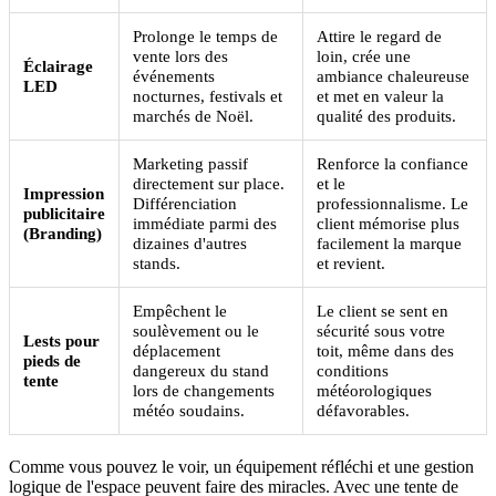
Prolonge le temps de
Attire le regard de
vente lors des
loin, crée une
Éclairage
événements
ambiance chaleureuse
LED
nocturnes, festivals et
et met en valeur la
marchés de Noël.
qualité des produits.
Marketing passif
Renforce la confiance
directement sur place.
et le
Impression
Différenciation
professionnalisme. Le
publicitaire
immédiate parmi des
client mémorise plus
(Branding)
dizaines d'autres
facilement la marque
stands.
et revient.
Empêchent le
Le client se sent en
soulèvement ou le
sécurité sous votre
Lests pour
déplacement
toit, même dans des
pieds de
dangereux du stand
conditions
tente
lors de changements
météorologiques
météo soudains.
défavorables.
Comme vous pouvez le voir, un équipement réfléchi et une gestion
logique de l'espace peuvent faire des miracles. Avec une tente de